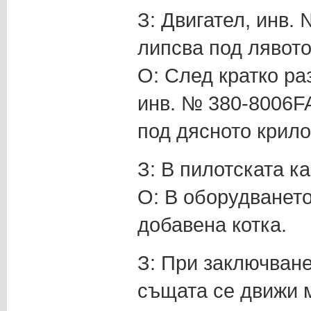
З: Двигател, инв.
липсва под лявото
О: След кратко ра
инв. № 380-8006FA
под дясното крило
З: В пилотската к
О: В оборудването
добавена котка.
З: При заключване
същата се движи м