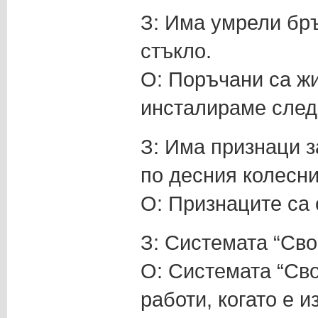
З: Има умрели бр
стъкло.
О: Поръчани са жи
инсталираме след
З: Има признаци з
по десния колесни
О: Признаците са 
З: Системата “Сво
О: Системата “Сво
работи, когато е и