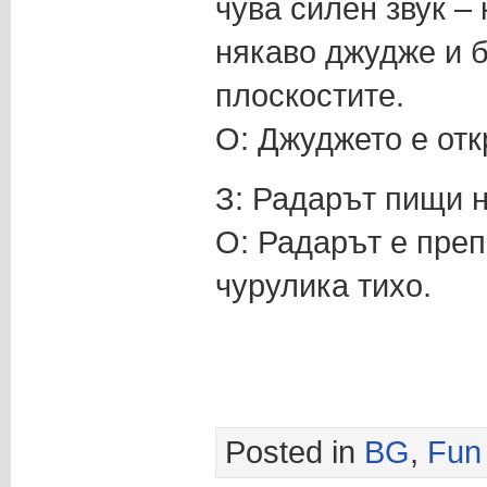
чува силен звук – 
някаво джудже и б
плоскостите.
О: Джуджето е откр
З: Радарът пищи н
О: Радарът е пре
чурулика тихо.
Posted in
BG
,
Fun