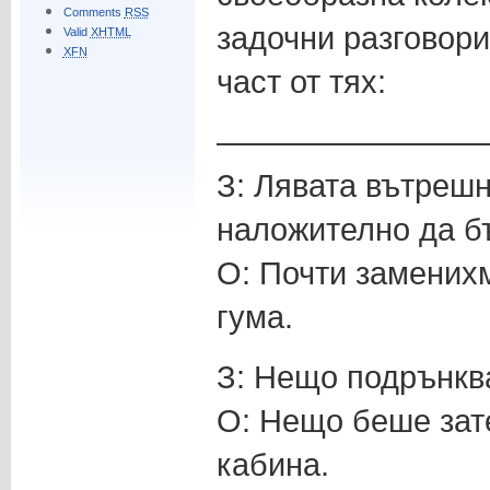
Comments
RSS
задочни разговор
Valid
XHTML
XFN
част от тях:
—————————
З: Лявата вътрешн
наложително да б
О: Почти замених
гума.
З: Нещо подрънква
О: Нещо беше зате
кабина.