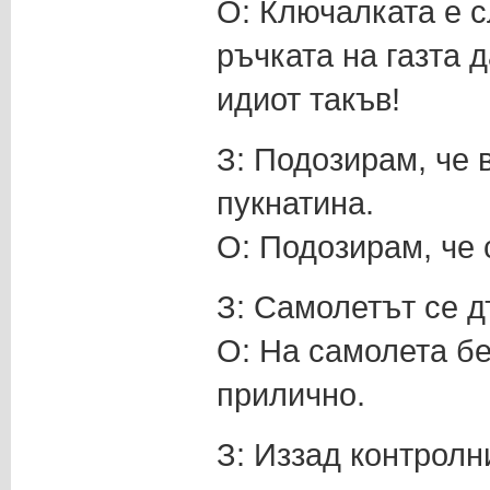
О: Ключалката е с
ръчката на газта
идиот такъв!
З: Подозирам, че 
пукнатина.
О: Подозирам, че 
З: Самолетът се д
О: На самолета б
прилично.
З: Иззад контролн