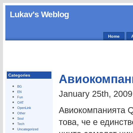
Lukav's Weblog
Home
Авиокомпан
Categories
BG
January 25th, 2009
EN
Fun
OAT
Авиокомпанията Q
OpenLink
Other
Soul
това, че е единст
Tech
Uncategorized